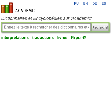
RU
EN
DE
ES
fr-academic.com
Dictionnaires et Encyclopédies sur 'Academic'
Recherche!
interprétations
traductions
livres
Игры ⚽