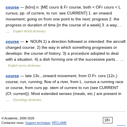
course
— [kôrs] n. [ME cours & Fr course, both < OFr cours < L
cursus, pp. of currere, to run: see CURRENT] 1. an onward
movement; going on from one point to the next; progress 2. the
progress or duration of time [in the course of a week] 3. a way,…
…
English World dictionary
course
— ► NOUN 1) a direction followed or intended: the aircraft
changed course. 2) the way in which something progresses or
develops: the course of history. 3) a procedure adopted to deal
with a situation. 4) a dish forming one of the successive parts… …
English terms dictionary
course
— late 13c., onward movement, from O.Fr. cors (12c.)
course; run, running; flow of a river, from L. cursus a running race
or course, from curs pp. stem of currere to run (see CURRENT
(Cf. current)). Most extended senses (meals, etc.) are present in
…
Etymology dictionary
© Academic, 2000-2026
18+
Contactez-nous:
Support technique
,
RÉCLAME