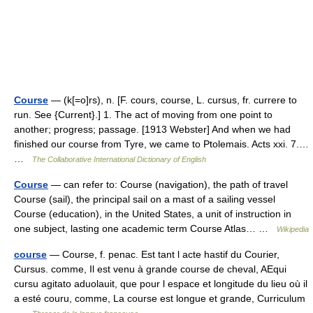
Course
— (k[=o]rs), n. [F. cours, course, L. cursus, fr. currere to
run. See {Current}.] 1. The act of moving from one point to
another; progress; passage. [1913 Webster] And when we had
finished our course from Tyre, we came to Ptolemais. Acts xxi. 7.…
…
The Collaborative International Dictionary of English
Course
— can refer to: Course (navigation), the path of travel
Course (sail), the principal sail on a mast of a sailing vessel
Course (education), in the United States, a unit of instruction in
one subject, lasting one academic term Course Atlas… …
Wikipedia
course
— Course, f. penac. Est tant l acte hastif du Courier,
Cursus. comme, Il est venu à grande course de cheval, AEqui
cursu agitato aduolauit, que pour l espace et longitude du lieu où il
a esté couru, comme, La course est longue et grande, Curriculum