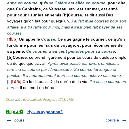
armé en course,
qu'
une Galère est allée en course,
pour dire,
que Ce Capitaine, ce Vaisseau, etc. est sur mer, est armé
pour courir sur les ennemis.[b]Course
, se dit aussi Des
voyages qu'on fait pour quelqu'un.
J'ai fait mille courses pour son
affaire. Il a travaillé pour moi, mais il s'est bien fait payer de ses
courses
.
f♛/b]
On appelle
Course,
Ce que gagne le courrier, ce qu'on
lui donne pour les frais du voyage, et pour récompense de
sa peine.
Ce courrier a eu cent pistoles pour sa course
.
[b]Course
, se prend figurément pour Le cours de quelque emploi
ou de quelque travail.
Après avoir passé par divers emplois, il
termina sa course par l'Ambassade. Sa course fut longue et
pénible. Il a heureusement fourni sa course, achevé sa course
.
[b]f♛/b]
On le dit aussi De la durée de la vie.
Il a fini sa course en
héros,
Il est mort en héros.
Dictionnaire de l'Académie Française 1798
.
1798
.
Игры ⚽
Нужна курсовая?
cours
coursie