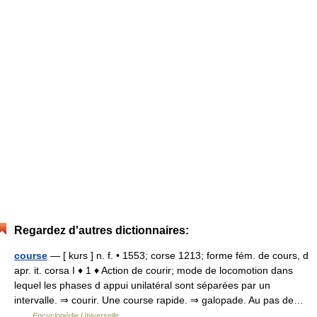
Regardez d'autres dictionnaires:
course
— [ kurs ] n. f. • 1553; corse 1213; forme fém. de cours, d
apr. it. corsa I ♦ 1 ♦ Action de courir; mode de locomotion dans
lequel les phases d appui unilatéral sont séparées par un
intervalle. ⇒ courir. Une course rapide. ⇒ galopade. Au pas de…
…
Encyclopédie Universelle